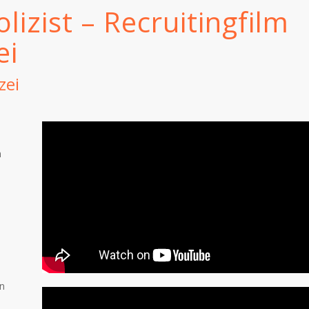
lizist – Recruitingfilm
ei
zei
n
en